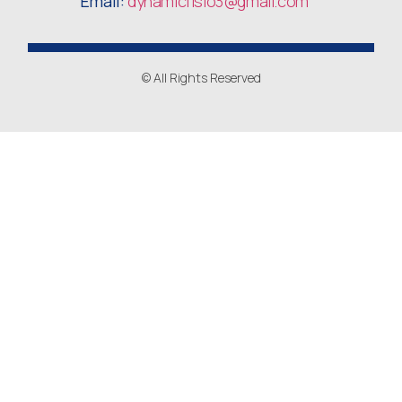
Email:
dynamicfisio3
@gmail.com
© All Rights Reserved