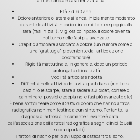
L’artrosi clinica è caratterizzata da:
Età > di 60 anni
Dolore anteriore o laterale all’anca, inizialmente moderato
durante le attività in carico, intermittente e peggio alla
sera (fasi iniziali). Migliora col riposo. Il dolore diventa
notturno nelle fasi più avanzate.
Crepitio articolare associato a dolore (un rumore come di
una “grattugia” proveniente dall’articolazione
coxofemorale)
Rigidità mattutina e, in generale, dopo un periodo
prolungato di inattività
Mobilità articolare ridotta
Difficoltà nelle attività della vita quotidiana (mettersi i
calzini o le scarpe, stare a sedere sul bidet, correre o
camminare, possibile zoppia nelle fasi più avanzate etc).
È bene sottolineare come il 20% di coloro che hanno artrosi
radiografica non manifestino alcun sintomo. Pertanto, la
diagnosi di artrosi clinicamente rilevante è data
dall’associazione dell’artrosi radiografica a segni clinici (quelli
sopra riportati).
I fattori di rischio per lo sviluppo di osteoartrosi sono: