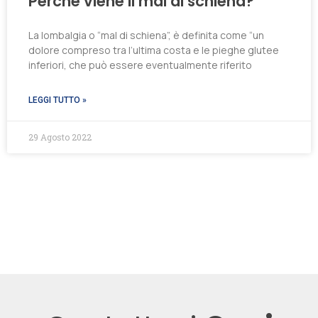
Perché viene il mal di schiena?
La lombalgia o “mal di schiena”, è definita come “un
dolore compreso tra l’ultima costa e le pieghe glutee
inferiori, che può essere eventualmente riferito
LEGGI TUTTO »
29 Agosto 2022