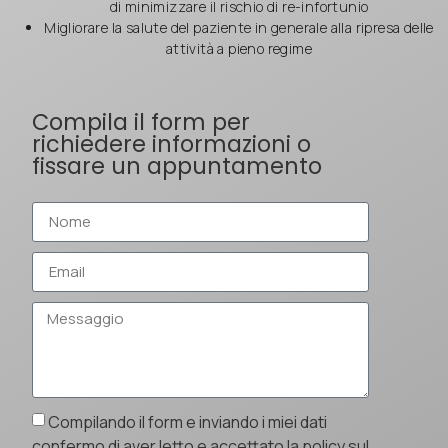
di minimizzare il rischio di re-infortunio
Migliorare la salute del paziente in generale alla ripresa delle
attività a pieno regime
Compila il form per
richiedere informazioni o
fissare un appuntamento
Compilando il form e inviando i miei dati
confermo di aver letto e accettato la policy sul