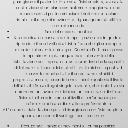
guarigione e il paziente, insieme al fisioterapista, lavora alla
costruzione di un piano costantemente aggiornato che
include esercizi per incominciare il rinforzo muscolare,
ristabilire il range di movimento, riguadagnare stabilità e
controllo motorio
fase del rimodellamento o
fase cronica: col passare del tempo il paziente è in grado di
riprendere il suo livello di attività fisica che gli era proprio
prima dell’intervento chirurgico. Questa è l’ultima e spesso
temporalmente più lunga area di intervento della
riabilitazione post-operatoria, assicurandosi che la capacità
di tolleranza al carico dei distretti anatomici sottoposti ad
intervento nonché tutto il corpo siano ristabiliti
progressivamente, tenendo bene a mente quale sia il livello
dell’attività fisica di ogni singolo paziente; che l’obiettivo sia
riprendere un lavoro che richiede un certo livello di sforzo
fisico o il ritorno in campo ai livelli di performance pre-
infortunio nel caso di un atleta professionista
Affrontare la riabilitazione post-chirurgica con un fisioterapista
apporta una serie di vantaggi per il paziente:
Recuperare il range di movimento il prima possibile