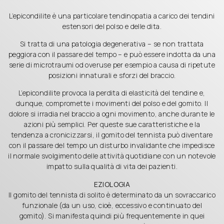
L’epicondilite è una particolare tendinopatia a carico dei tendini
estensori del polso e delle dita.
Si tratta di una patologia degenerativa – se non trattata
peggiora con il passare del tempo – e può essere indotta da una
serie di microtraumi od overuse per esempio a causa di ripetute
posizioni innaturali e sforzi del braccio.
L’epicondilite provoca la perdita di elasticità del tendine e,
dunque, compromette i movimenti del polso e del gomito. Il
dolore si irradia nel braccio a ogni movimento, anche durante le
azioni più semplici. Per queste sue caratteristiche e la
tendenza a cronicizzarsi, il gomito del tennista può diventare
con il passare del tempo un disturbo invalidante che impedisce
il normale svolgimento delle attività quotidiane con un notevole
impatto sulla qualità di vita dei pazienti.
EZIOLOGIA
Il gomito del tennista di solito è determinato da un sovraccarico
funzionale (da un uso, cioè, eccessivo e continuato del
gomito). Si manifesta quindi più frequentemente in quei